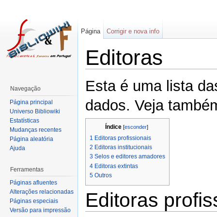
Página
Corrigir e nova info
Editoras
Esta é uma lista da
Navegação
dados. Veja també
Página principal
Universo Bibliowiki
Estatísticas
Índice
[
esconder
]
Mudanças recentes
1
Editoras profissionais
Página aleatória
2
Editoras institucionais
Ajuda
3
Selos e editores amadores
4
Editoras extintas
Ferramentas
5
Outros
Páginas afluentes
Alterações relacionadas
Editoras profis
Páginas especiais
Versão para impressão