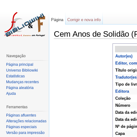
Página
Corrigir e nova info
Cem Anos de Solidão (
Navegação
Autor(es)
Editor, co
Página principal
Título origi
Universo Bibliowiki
Estatísticas
Tradutor(es
Mudanças recentes
Tipo de liv
Página aleatória
Editora
Ajuda
Coleção
Número
Ferramentas
Data da edi
Páginas afluentes
Data da edi
Alterações relacionadas
Nº de pági
Páginas especiais
Versão para impressão
Capa