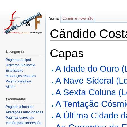
Página
Corrigir e nova info
Cândido Cost
Capas
Navegação
Página principal
Universo Bibliowiki
A Idade do Ouro (
Estatísticas
Mudanças recentes
A Nave Sideral (L
Página aleatória
Ajuda
A Sexta Coluna (L
Ferramentas
A Tentação Cósmi
Páginas afluentes
Alterações relacionadas
A Última Cidade d
Páginas especiais
Versão para impressão