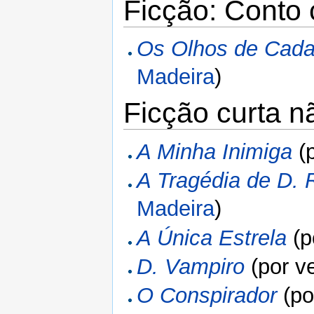
Ficção: Conto 
Os Olhos de Cad
Madeira
)
Ficção curta n
A Minha Inimiga
(
A Tragédia de D.
Madeira
)
A Única Estrela
(p
D. Vampiro
(por v
O Conspirador
(po