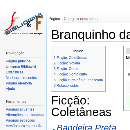
Página
Corrigir e nova info
Branquinho d
Índice
Navegação
1
Ficção: Coletâneas
Na
Página principal
2
Ficção: Novela
Universo Bibliowiki
3
Ficção: Conto
Estatísticas
4
Ficção: Conto curto
Mudanças recentes
5
Ficção curta não quantificada
Página aleatória
6
Relacionados
Ajuda
Ficção:
Ferramentas
Coletâneas
Páginas afluentes
Alterações relacionadas
Páginas especiais
Bandeira Preta
Versão para impressão