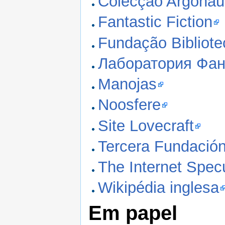
Colecção Argonau
Fantastic Fiction
Fundação Bibliote
Лаборатория Фант
Manojas
Noosfere
Site Lovecraft
Tercera Fundació
The Internet Spec
Wikipédia inglesa
Em papel