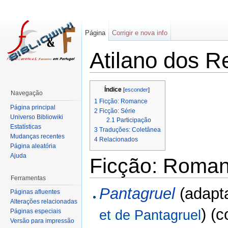
Página
Corrigir e nova info
Atilano dos R
Índice
[
esconder
]
Navegação
1
Ficção: Romance
Página principal
2
Ficção: Série
Universo Bibliowiki
2.1
Participação
Estatísticas
3
Traduções: Coletânea
Mudanças recentes
4
Relacionados
Página aleatória
Ajuda
Ficção: Roma
Ferramentas
Pantagruel
(adapt
Páginas afluentes
Alterações relacionadas
) (
Páginas especiais
et de Pantagruel
Versão para impressão