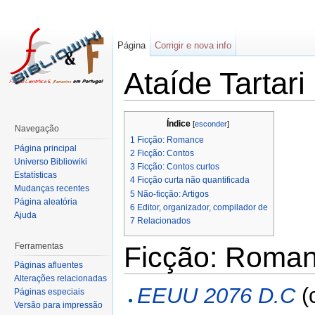
Página
Corrigir e nova info
Ataíde Tartari
Índice
[
esconder
]
Navegação
1
Ficção: Romance
Página principal
2
Ficção: Contos
Universo Bibliowiki
3
Ficção: Contos curtos
Estatísticas
4
Ficção curta não quantificada
Mudanças recentes
5
Não-ficção: Artigos
Página aleatória
6
Editor, organizador, compilador de
Ajuda
7
Relacionados
Ferramentas
Ficção: Roma
Páginas afluentes
Alterações relacionadas
EEUU 2076 D.C
(
Páginas especiais
Versão para impressão