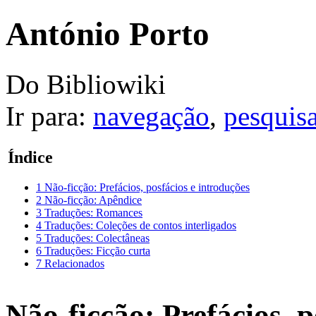
António Porto
Do Bibliowiki
Ir para:
navegação
,
pesquis
Índice
1
Não-ficção: Prefácios, posfácios e introduções
2
Não-ficção: Apêndice
3
Traduções: Romances
4
Traduções: Coleções de contos interligados
5
Traduções: Colectâneas
6
Traduções: Ficção curta
7
Relacionados
Não-ficção: Prefácios, p