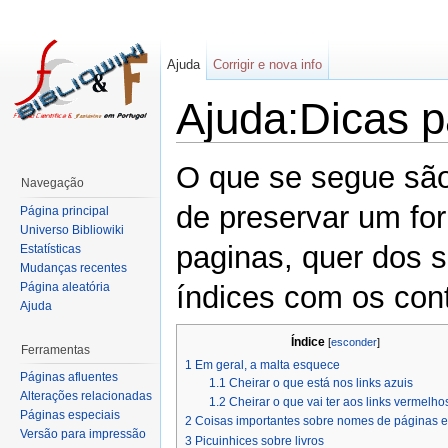
Ajuda
Corrigir e nova info
Ajuda:Dicas p
O que se segue são
Navegação
de preservar um fo
Página principal
Universo Bibliowiki
paginas, quer dos s
Estatísticas
Mudanças recentes
Página aleatória
índices com os con
Ajuda
Índice
[
esconder
]
Ferramentas
1
Em geral, a malta esquece
Páginas afluentes
1.1
Cheirar o que está nos links azuis
Alterações relacionadas
1.2
Cheirar o que vai ter aos links vermelho
Páginas especiais
2
Coisas importantes sobre nomes de páginas e
Versão para impressão
3
Picuinhices sobre livros