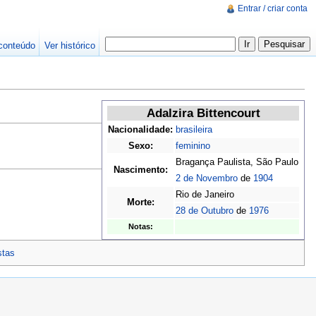
Entrar / criar conta
conteúdo
Ver histórico
Adalzira Bittencourt
Nacionalidade:
brasileira
Sexo:
feminino
Bragança Paulista, São Paulo
Nascimento:
2 de Novembro
de
1904
Rio de Janeiro
Morte:
28 de Outubro
de
1976
Notas:
stas