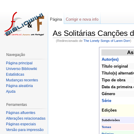
Página
Corrigir e nova info
As Solitárias Canções 
(Redirecionado de
The Lonely Songs of Laren Dorr
)
As
Navegação
Autor(es)
Página principal
Título original
Universo Bibliowiki
Título(s) alternati
Estatísticas
Tipo de obra
Mudanças recentes
Página aleatória
Data da primeira
Ajuda
Género
Série
Ferramentas
Edições
Páginas afluentes
Alterações relacionadas
Subdivisões
Páginas especiais
Temas
Versão para impressão
Prémios