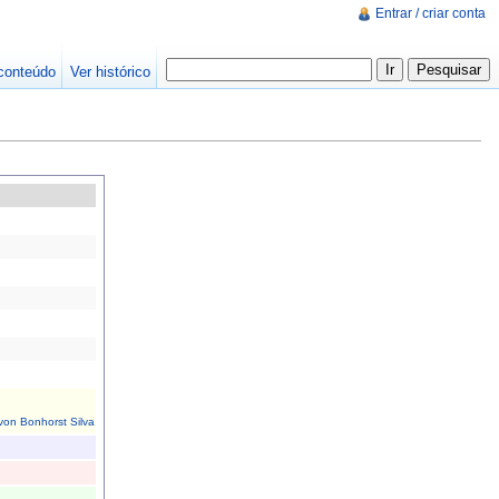
Entrar / criar conta
conteúdo
Ver histórico
von Bonhorst Silva