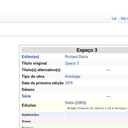
Ler
Ver 
Espaço 3
Editor(es)
Richard Davis
Título original
Space 3
Título(s) alternativo(s)
—
Tipo de obra
Antologia
Data da primeira edição
1976
Género
Série
—
Verbo
(
1983
)
Edições
➥ trad:
Armando de Oliveira e Sá
e
Henrique 
Subdivisões
Temas
Prémios