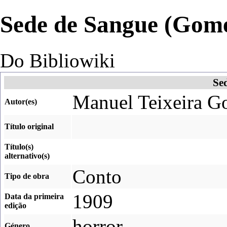
Sede de Sangue (Gom
Do Bibliowiki
Se
Manuel Teixeira G
Autor(es)
Título original
Título(s)
alternativo(s)
Conto
Tipo de obra
1909
Data da primeira
edição
horror
Género