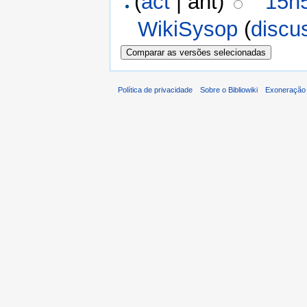
(
act
| ant)
15h
WikiSysop
(
discu
Política de privacidade
Sobre o Bibliowiki
Exoneração 