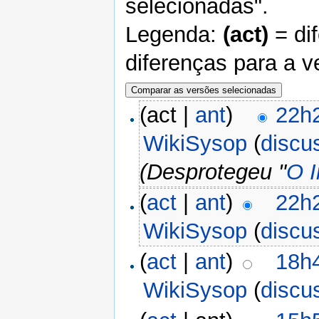
selecionadas".
Legenda:
(act)
= di
diferenças para a v
(act |
ant
)
22h
WikiSysop
(
discu
(Desprotegeu "
O I
(
act
|
ant
)
22h
WikiSysop
(
discu
(
act
|
ant
)
18h
WikiSysop
(
discu