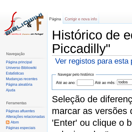
Página
Corrigir e nova info
Histórico de e
Piccadilly"
Navegação
Ver registos para esta
Página principal
Universo Bibliowiki
Estatísticas
Navegar pelo histórico
Mudanças recentes
Até ao ano:
Até ao mês:
Página aleatória
Ajuda
Seleção de diferen
Ferramentas
marcar as versões 
Páginas afluentes
Alterações relacionadas
'Enter' ou clique o
Atom
Páginas especiais