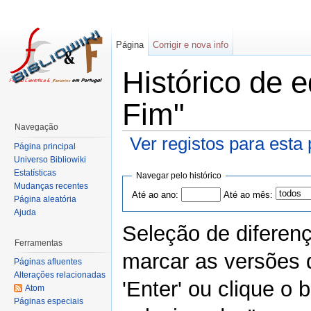
Página
Corrigir e nova info
Histórico de 
Fim"
Navegação
Ver registos para esta
Página principal
Universo Bibliowiki
Estatísticas
Navegar pelo histórico
Mudanças recentes
Até ao ano:
Até ao mês:
Página aleatória
Ajuda
Seleção de diferen
Ferramentas
marcar as versões 
Páginas afluentes
Alterações relacionadas
'Enter' ou clique o
Atom
Páginas especiais