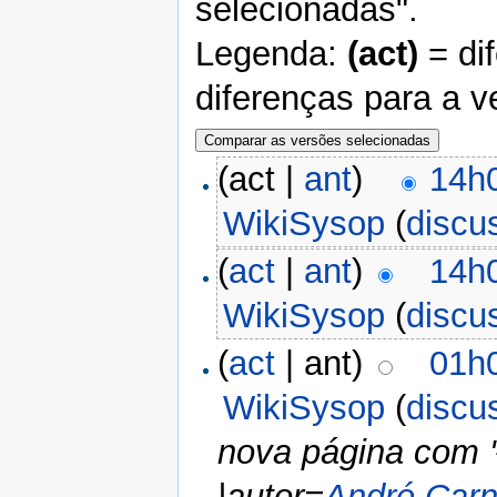
selecionadas".
Legenda:
(act)
= di
diferenças para a v
(act |
ant
)
14h
WikiSysop
(
discu
(
act
|
ant
)
14h
WikiSysop
(
discu
(
act
| ant)
01h0
WikiSysop
(
discu
nova página com '
|autor=
André Carn