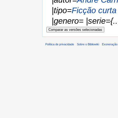
|tipo=
Ficção curta
|genero= |serie={...
Política de privacidade
Sobre o Bibliowiki
Exoneração 