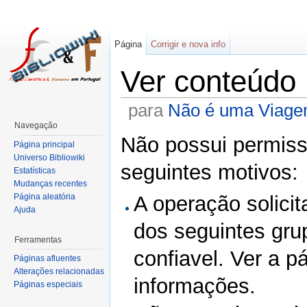
Página
Corrigir e nova info
Ver conteúdo
para
Não é uma Viage
Navegação
Não possui permissã
Página principal
Universo Bibliowiki
seguintes motivos:
Estatísticas
Mudanças recentes
Página aleatória
A operação solicit
Ajuda
dos seguintes gru
Ferramentas
confiavel. Ver a p
Páginas afluentes
Alterações relacionadas
informações.
Páginas especiais