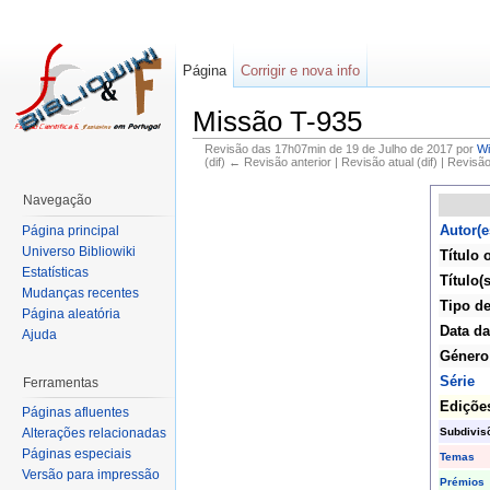
Página
Corrigir e nova info
Missão T-935
Revisão das 17h07min de 19 de Julho de 2017 por
Wi
(dif) ← Revisão anterior | Revisão atual (dif) | Revisã
Navegação
Autor(e
Página principal
Universo Bibliowiki
Título 
Estatísticas
Título(s
Mudanças recentes
Tipo de
Página aleatória
Data da
Ajuda
Género
Série
Ferramentas
Ediçõe
Páginas afluentes
Subdivis
Alterações relacionadas
Páginas especiais
Temas
Versão para impressão
Prémios