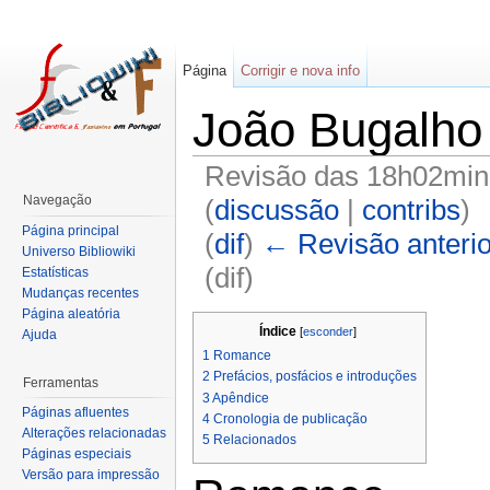
Página
Corrigir e nova info
João Bugalho
Revisão das 18h02min 
Navegação
(
discussão
|
contribs
)
Página principal
(
dif
)
← Revisão anterio
Universo Bibliowiki
(dif)
Estatísticas
Mudanças recentes
Página aleatória
Índice
[
esconder
]
Ajuda
1
Romance
2
Prefácios, posfácios e introduções
Ferramentas
3
Apêndice
Páginas afluentes
4
Cronologia de publicação
Alterações relacionadas
5
Relacionados
Páginas especiais
Versão para impressão