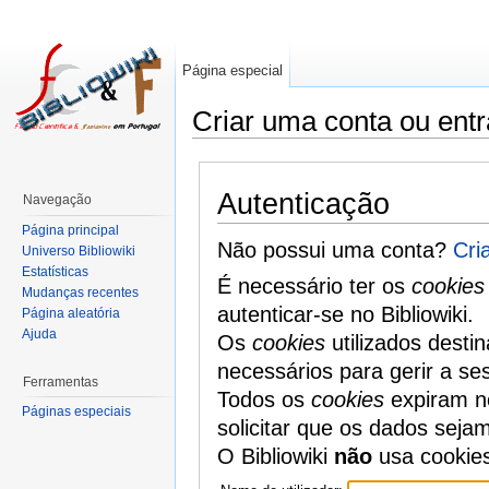
Página especial
Criar uma conta ou entr
Autenticação
Navegação
Página principal
Não possui uma conta?
Cri
Universo Bibliowiki
Estatísticas
É necessário ter os
cookies
Mudanças recentes
autenticar-se no Bibliowiki.
Página aleatória
Ajuda
Os
cookies
utilizados desti
necessários para gerir a se
Ferramentas
Todos os
cookies
expiram no
Páginas especiais
solicitar que os dados seja
O Bibliowiki
não
usa cookie