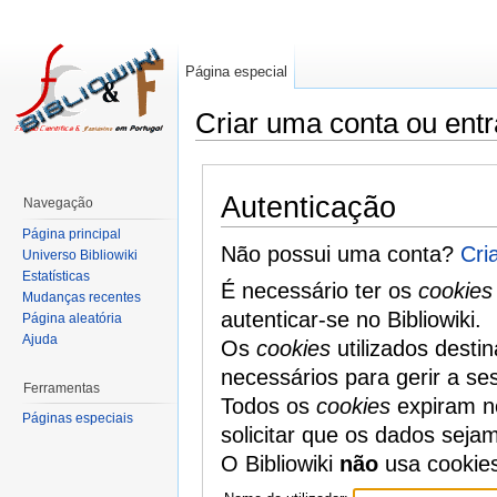
Página especial
Criar uma conta ou entr
Autenticação
Navegação
Página principal
Não possui uma conta?
Cri
Universo Bibliowiki
Estatísticas
É necessário ter os
cookies
Mudanças recentes
autenticar-se no Bibliowiki.
Página aleatória
Ajuda
Os
cookies
utilizados desti
necessários para gerir a se
Ferramentas
Todos os
cookies
expiram no
Páginas especiais
solicitar que os dados seja
O Bibliowiki
não
usa cookie