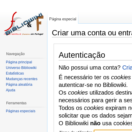
Página especial
Criar uma conta ou entr
Autenticação
Navegação
Página principal
Não possui uma conta?
Cri
Universo Bibliowiki
Estatísticas
É necessário ter os
cookies
Mudanças recentes
autenticar-se no Bibliowiki.
Página aleatória
Ajuda
Os
cookies
utilizados desti
necessários para gerir a se
Ferramentas
Todos os
cookies
expiram no
Páginas especiais
solicitar que os dados seja
O Bibliowiki
não
usa cookie