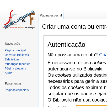
Página especial
Criar uma conta ou entr
Autenticação
Navegação
Página principal
Não possui uma conta?
Cri
Universo Bibliowiki
Estatísticas
É necessário ter os
cookies
Mudanças recentes
autenticar-se no Bibliowiki.
Página aleatória
Ajuda
Os
cookies
utilizados desti
necessários para gerir a se
Ferramentas
Todos os
cookies
expiram no
Páginas especiais
solicitar que os dados seja
O Bibliowiki
não
usa cookie