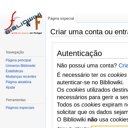
Página especial
Criar uma conta ou entr
Autenticação
Navegação
Página principal
Não possui uma conta?
Cri
Universo Bibliowiki
Estatísticas
É necessário ter os
cookies
Mudanças recentes
autenticar-se no Bibliowiki.
Página aleatória
Ajuda
Os
cookies
utilizados desti
necessários para gerir a se
Ferramentas
Todos os
cookies
expiram no
Páginas especiais
solicitar que os dados seja
O Bibliowiki
não
usa cookie