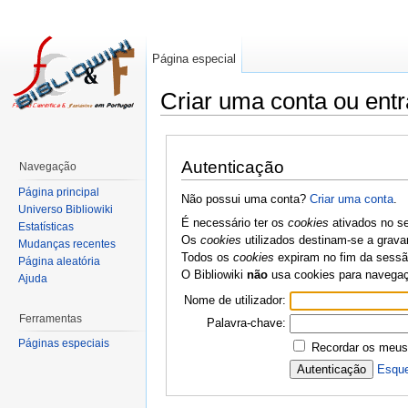
Página especial
Criar uma conta ou entr
Autenticação
Navegação
Página principal
Não possui uma conta?
Criar uma conta
.
Universo Bibliowiki
É necessário ter os
cookies
ativados no se
Estatísticas
Os
cookies
utilizados destinam-se a grava
Mudanças recentes
Todos os
cookies
expiram no fim da sessão
Página aleatória
O Bibliowiki
não
usa cookies para navega
Ajuda
Nome de utilizador:
Ferramentas
Palavra-chave:
Páginas especiais
Recordar os meus
Esque