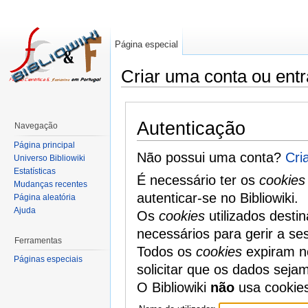
Página especial
Criar uma conta ou entr
Autenticação
Navegação
Página principal
Não possui uma conta?
Cri
Universo Bibliowiki
Estatísticas
É necessário ter os
cookies
Mudanças recentes
autenticar-se no Bibliowiki.
Página aleatória
Ajuda
Os
cookies
utilizados desti
necessários para gerir a se
Ferramentas
Todos os
cookies
expiram no
Páginas especiais
solicitar que os dados seja
O Bibliowiki
não
usa cookie