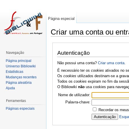
Página especial
Criar uma conta ou entr
Autenticação
Navegação
Página principal
Não possui uma conta?
Criar uma conta
.
Universo Bibliowiki
É necessário ter os
cookies
ativados no se
Estatísticas
Os
cookies
utilizados destinam-se a grava
Mudanças recentes
Todos os
cookies
expiram no fim da sessão
Página aleatória
O Bibliowiki
não
usa cookies para navega
Ajuda
Nome de utilizador:
Ferramentas
Palavra-chave:
Páginas especiais
Recordar os meus
Esque