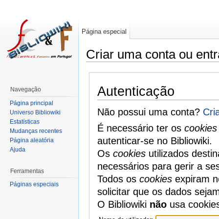
Página especial
Criar uma conta ou entr
Autenticação
Navegação
Página principal
Não possui uma conta?
Cri
Universo Bibliowiki
Estatísticas
É necessário ter os
cookies
Mudanças recentes
autenticar-se no Bibliowiki.
Página aleatória
Ajuda
Os
cookies
utilizados desti
necessários para gerir a se
Ferramentas
Todos os
cookies
expiram no
Páginas especiais
solicitar que os dados seja
O Bibliowiki
não
usa cookie