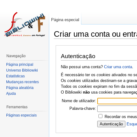
Página especial
Criar uma conta ou entr
Autenticação
Navegação
Página principal
Não possui uma conta?
Criar uma conta
.
Universo Bibliowiki
É necessário ter os
cookies
ativados no se
Estatísticas
Os
cookies
utilizados destinam-se a grava
Mudanças recentes
Todos os
cookies
expiram no fim da sessão
Página aleatória
O Bibliowiki
não
usa cookies para navega
Ajuda
Nome de utilizador:
Ferramentas
Palavra-chave:
Páginas especiais
Recordar os meus
Esque