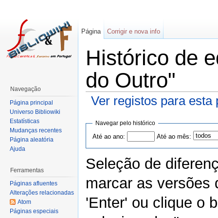
Página
Corrigir e nova info
Histórico de 
do Outro"
Navegação
Ver registos para esta
Página principal
Universo Bibliowiki
Estatísticas
Navegar pelo histórico
Mudanças recentes
Até ao ano:
Até ao mês:
Página aleatória
Ajuda
Seleção de diferen
Ferramentas
marcar as versões 
Páginas afluentes
Alterações relacionadas
'Enter' ou clique o
Atom
Páginas especiais