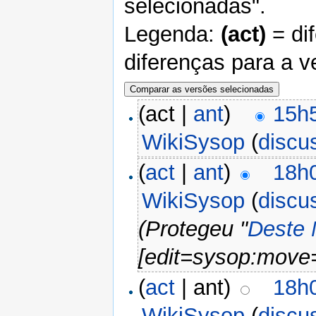
selecionadas".
Legenda:
(act)
= di
diferenças para a v
(act |
ant
)
15h5
WikiSysop
(
discu
(
act
|
ant
)
18h0
WikiSysop
(
discu
(Protegeu "
Deste 
[edit=sysop:move
(
act
| ant)
18h0
WikiSysop
(
discu