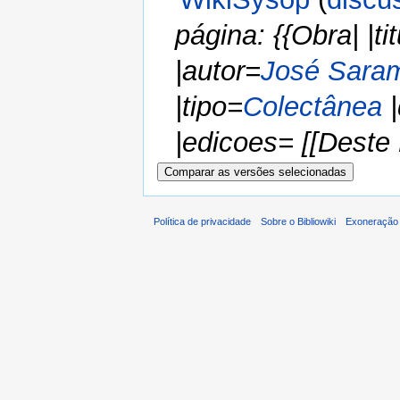
página: {{Obra| |
|autor=
José Sara
|tipo=
Colectânea
|
|edicoes= [[Deste 
Política de privacidade
Sobre o Bibliowiki
Exoneração 