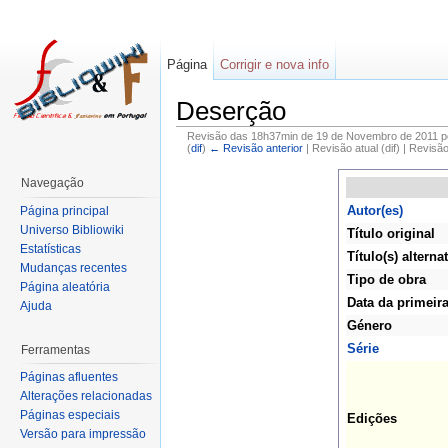
Página
Corrigir e nova info
Deserção
Revisão das 18h37min de 19 de Novembro de 2011 
(
dif
)
← Revisão anterior
| Revisão atual (dif) | Revisã
Navegação
Autor(es)
Página principal
Universo Bibliowiki
Título original
Estatísticas
Título(s) alternat
Mudanças recentes
Tipo de obra
Página aleatória
Data da primeir
Ajuda
Género
Série
Ferramentas
Páginas afluentes
Alterações relacionadas
Páginas especiais
Edições
Versão para impressão