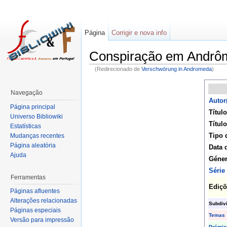
Página
Corrigir e nova info
Conspiração em Andrô
(Redirecionado de
Verschwörung in Andromeda
)
Navegação
Autor
Página principal
Título
Universo Bibliowiki
Título
Estatísticas
Tipo 
Mudanças recentes
Página aleatória
Data 
Ajuda
Géne
Série
Ferramentas
Ediçõ
Páginas afluentes
Alterações relacionadas
Subdiv
Páginas especiais
Temas
Versão para impressão
Prémio