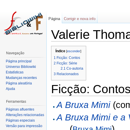
Página
Corrigir e nova info
Valerie Thom
Índice
[
esconder
]
Navegação
1
Ficção: Contos
Página principal
2
Ficção: Série
Universo Bibliowiki
2.1
Co-autoria
Estatísticas
3
Relacionados
Mudanças recentes
Página aleatória
Ficção: Conto
Ajuda
Ferramentas
A Bruxa Mimi
(co
Páginas afluentes
A Bruxa Mimi e a 
Alterações relacionadas
Páginas especiais
(
)
Versão para impressão
Bruxa Mimi