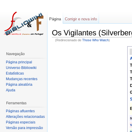
Página
Corrigir e nova info
Os Vigilantes (Silverber
(Redirecionado de
Those Who Watch
)
Navegação
A
Página principal
T
Universo Bibliowiki
T
Estatísticas
T
Mudanças recentes
Página aleatória
D
Ajuda
G
S
Ferramentas
E
Páginas afluentes
Alterações relacionadas
S
Páginas especiais
T
Versão para impressão
P