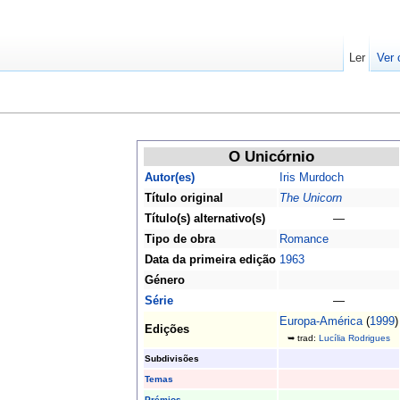
Ler
Ver 
O Unicórnio
Autor(es)
Iris Murdoch
Título original
The Unicorn
Título(s) alternativo(s)
—
Tipo de obra
Romance
Data da primeira edição
1963
Género
Série
—
Europa-América
(
1999
)
Edições
➥ trad:
Lucília Rodrigues
Subdivisões
Temas
Prémios