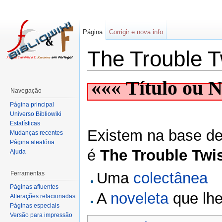
Página
Corrigir e nova info
The Trouble T
««« Título ou
Navegação
Página principal
Universo Bibliowiki
Estatísticas
Existem na base de 
Mudanças recentes
Página aleatória
é
The Trouble Twi
Ajuda
Uma
colectânea
Ferramentas
Páginas afluentes
A
noveleta
que lhe
Alterações relacionadas
Páginas especiais
Versão para impressão