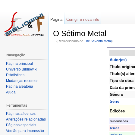
Página
Corrigir e nova info
O Sétimo Metal
(Redirecionado de
The Seventh Metal
)
Navegação
Autor(es)
Página principal
Título origina
Universo Bibliowiki
Título(s) alte
Estatísticas
Tipo de obra
Mudanças recentes
Página aleatória
Data da prime
Ajuda
Género
Série
Ferramentas
Edições
Páginas afluentes
Alterações relacionadas
Subdivisões
Páginas especiais
Temas
Versão para impressão
Prémios