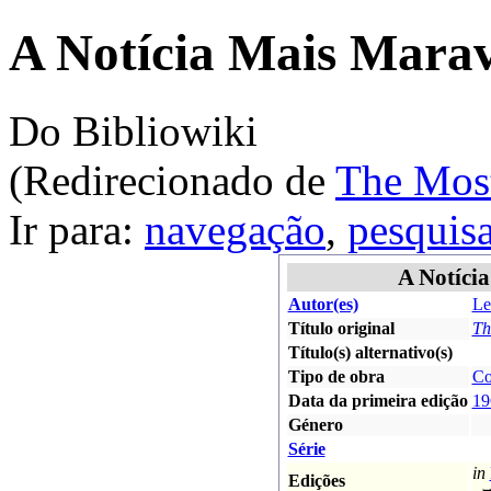
A Notícia Mais Marav
Do Bibliowiki
(Redirecionado de
The Mos
Ir para:
navegação
,
pesquis
A Notíci
Autor(es)
Le
Título original
Th
Título(s) alternativo(s)
Tipo de obra
Co
Data da primeira edição
19
Género
Série
in
Edições
➥ 