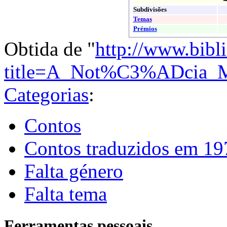
Subdivisões
Temas
Prémios
Obtida de "
http://www.bibl
title=A_Not%C3%ADcia_M
Categorias
:
Contos
Contos traduzidos em 19
Falta género
Falta tema
Ferramentas pessoais