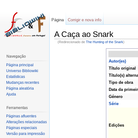
Página
Corrigir e nova info
A Caça ao Snark
(Redirecionado de
The Hunting of the Snark
)
Navegação
Autor(es)
Página principal
Título original
Universo Bibliowiki
Título(s) altern
Estatísticas
Tipo de obra
Mudanças recentes
Página aleatória
Data da primei
Ajuda
Género
Série
Ferramentas
Páginas afluentes
Alterações relacionadas
Edições
Páginas especiais
Versão para impressão