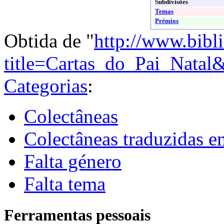
Subdivisões
Temas
Prémios
Obtida de "
http://www.bibl
title=Cartas_do_Pai_Natal
Categorias
:
Colectâneas
Colectâneas traduzidas 
Falta género
Falta tema
Ferramentas pessoais