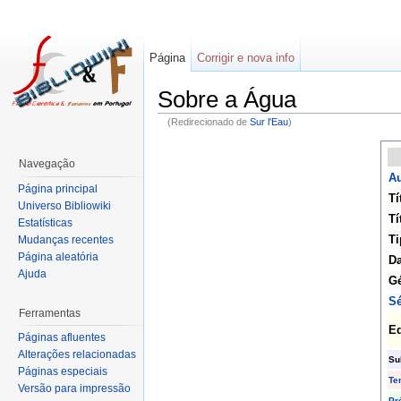
Página
Corrigir e nova info
Sobre a Água
(Redirecionado de
Sur l'Eau
)
Navegação
Au
Página principal
Tí
Universo Bibliowiki
Tí
Estatísticas
Ti
Mudanças recentes
Página aleatória
Da
Ajuda
G
Sé
Ferramentas
Ed
Páginas afluentes
Alterações relacionadas
Su
Páginas especiais
Te
Versão para impressão
Pr