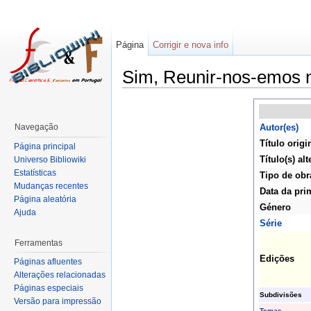
Página
Corrigir e nova info
Sim, Reunir-nos-emos 
Navegação
Autor(es)
Título origi
Página principal
Título(s) alt
Universo Bibliowiki
Estatísticas
Tipo de obr
Mudanças recentes
Data da pri
Página aleatória
Género
Ajuda
Série
Ferramentas
Edições
Páginas afluentes
Alterações relacionadas
Páginas especiais
Subdivisões
Versão para impressão
Temas