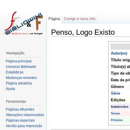
Página
Corrigir e nova info
Penso, Logo Existo
Navegação
Autor(es)
Título orig
Página principal
Título(s) a
Universo Bibliowiki
Estatísticas
Tipo de ob
Mudanças recentes
Data da pr
Página aleatória
Género
Ajuda
Série
Edições
Ferramentas
Subdivisões
Páginas afluentes
Temas
Alterações relacionadas
Prémios
Páginas especiais
Versão para impressão