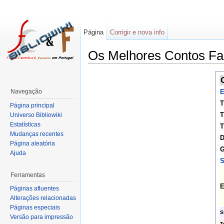
Página
Corrigir e nova info
Os Melhores Contos Fan
Navegação
E
T
Página principal
T
Universo Bibliowiki
Estatísticas
T
Mudanças recentes
D
Página aleatória
G
Ajuda
S
Ferramentas
E
Páginas afluentes
Alterações relacionadas
Páginas especiais
S
Versão para impressão
T