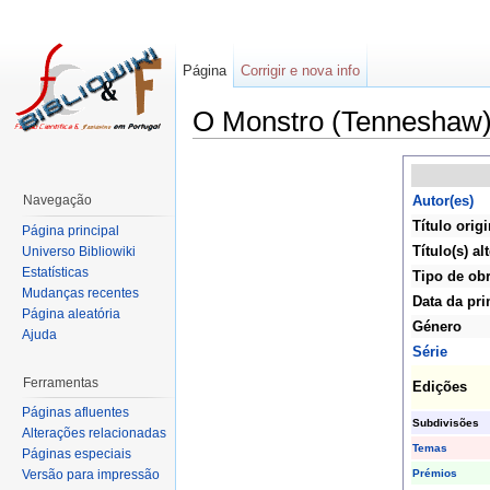
Página
Corrigir e nova info
O Monstro (Tenneshaw
Navegação
Autor(es)
Título origi
Página principal
Título(s) al
Universo Bibliowiki
Estatísticas
Tipo de ob
Mudanças recentes
Data da pri
Página aleatória
Género
Ajuda
Série
Ferramentas
Edições
Páginas afluentes
Subdivisões
Alterações relacionadas
Temas
Páginas especiais
Prémios
Versão para impressão