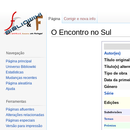
Página
Corrigir e nova info
O Encontro no Sul
Navegação
Autor(es)
Título original
Página principal
Título(s) alter
Universo Bibliowiki
Estatísticas
Tipo de obra
Mudanças recentes
Data da primei
Página aleatória
Género
Ajuda
Série
Ferramentas
Edições
Páginas afluentes
Subdivisões
Alterações relacionadas
Temas
Páginas especiais
Prémios
Versão para impressão