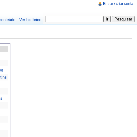
Entrar / criar conta
conteúdo
Ver histórico
on
tins
os