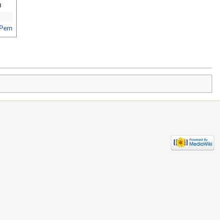
0
 Pern