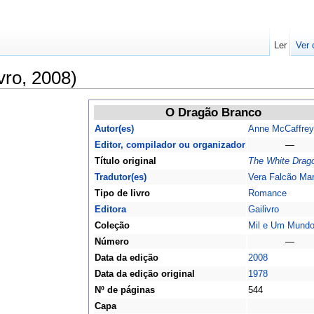
Ler
Ver 
vro, 2008)
O Dragão Branco
Autor(es)
Anne McCaffrey
Editor, compilador ou organizador
—
Título original
The White Drag
Tradutor(es)
Vera Falcão Mar
Tipo de livro
Romance
Editora
Gailivro
Coleção
Mil e Um Mund
Número
—
Data da edição
2008
Data da edição original
1978
Nº de páginas
544
Capa