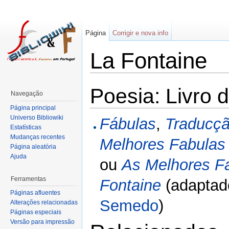
Página
Corrigir e nova info
La Fontaine
Poesia: Livro 
Navegação
Página principal
Universo Bibliowiki
Fábulas
,
Traducçã
Estatísticas
Mudanças recentes
Melhores Fabulas 
Página aleatória
Ajuda
ou
As Melhores F
Ferramentas
Fontaine
(adaptad
Páginas afluentes
Semedo
)
Alterações relacionadas
Páginas especiais
Versão para impressão