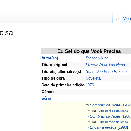
Ler
Ver 
cisa
Eu Sei do que Você Precisa
Autor(es)
Stephen King
Título original
I Know What You Need
Título(s) alternativo(s)
Sei o Que Você Precisa
Tipo de obra
Noveleta
Data da primeira edição
1976
Género
Série
—
in
Sombras da Noite
(
1982
➥ trad:
Luiz Horácio da Matta
in
Sombras da Noite
(
1987
➥ trad:
Luiz Horácio da Matta
in
Encantamentos
(
1990
)