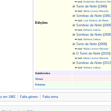
➥ trad:
Auriphebo Berrance Si
in
Turno da Noite
(
1990
)
➥ trad:
Maria Leonor Macedo
in
Sombras da Noite
(
1991
➥ trad:
Luiz Horácio da Matta
Edições
in
Sombras da Noite
(
2008
➥ trad:
Adriana Lisboa
in
Sombras da Noite
(
2008
➥ trad:
Adriana Lisboa
in
Turno da Noite
(
2009
)
➥ trad:
Maria Leonor Macedo
in
O Turno da Noite
(
2010
)
➥ trad:
Maria Leonor Macedo
in
Sombras da Noite
(
2013
➥ trad:
Adriana Lisboa
Subdivisões
Temas
Prémios
as em 1982
Falta género
Falta tema