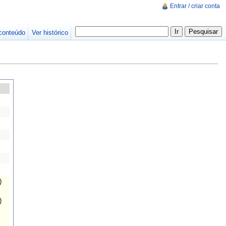
Entrar / criar conta
conteúdo
Ver histórico
)
)