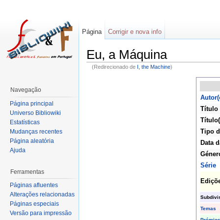
Página
Corrigir e nova info
Eu, a Máquina
(Redirecionado de
I, the Machine
)
Navegação
Autor(
Página principal
Título
Universo Bibliowiki
Título(
Estatísticas
Tipo d
Mudanças recentes
Página aleatória
Data d
Ajuda
Géner
Série
Ferramentas
Ediçõ
Páginas afluentes
Alterações relacionadas
Subdivi
Páginas especiais
Temas
Versão para impressão
Prémio