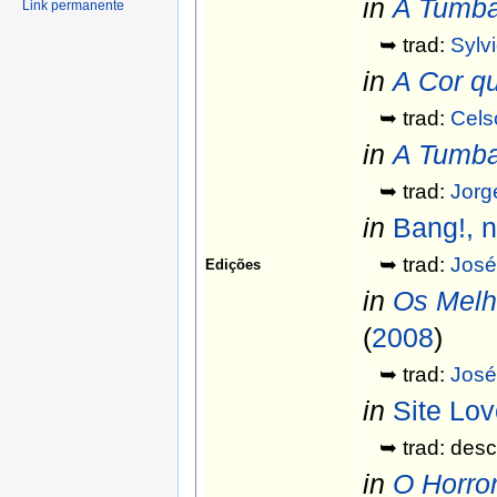
in
A Tumba
Link permanente
➥ trad:
Sylv
in
A Cor q
➥ trad:
Cels
in
A Tumba
➥ trad:
Jorge
in
Bang!, n
➥ trad:
José
Edições
in
Os Melh
(
2008
)
➥ trad:
José
in
Site Lov
➥ trad: desc
in
O Horro