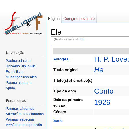
Página
Corrigir e nova info
Ele
(Redirecionado de
He
)
Navegação
H. P. Lovec
Autor(es)
Página principal
Universo Bibliowiki
He
Título original
Estatísticas
Mudanças recentes
Título(s) alternativo(s)
Página aleatória
Ajuda
Conto
Tipo de obra
Data da primeira
1926
Ferramentas
edição
Páginas afluentes
Género
Alterações relacionadas
Páginas especiais
Série
Versão para impressão